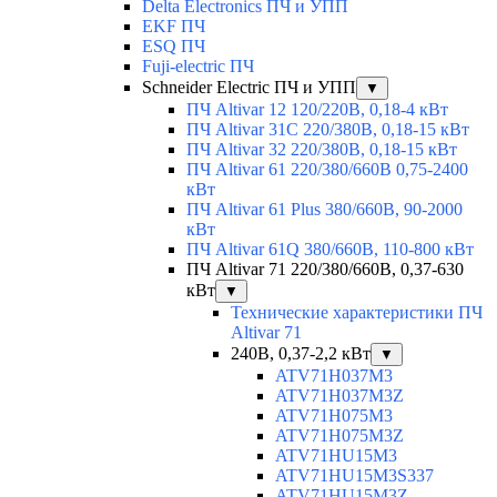
Delta Electronics ПЧ и УПП
EKF ПЧ
ESQ ПЧ
Fuji-electric ПЧ
Schneider Electric ПЧ и УПП
▼
ПЧ Altivar 12 120/220В, 0,18-4 кВт
ПЧ Altivar 31C 220/380В, 0,18-15 кВт
ПЧ Altivar 32 220/380В, 0,18-15 кВт
ПЧ Altivar 61 220/380/660В 0,75-2400
кВт
ПЧ Altivar 61 Plus 380/660В, 90-2000
кВт
ПЧ Altivar 61Q 380/660В, 110-800 кВт
ПЧ Altivar 71 220/380/660В, 0,37-630
кВт
▼
Технические характеристики ПЧ
Altivar 71
240В, 0,37-2,2 кВт
▼
ATV71H037M3
ATV71H037M3Z
ATV71H075M3
ATV71H075M3Z
ATV71HU15M3
ATV71HU15M3S337
ATV71HU15M3Z