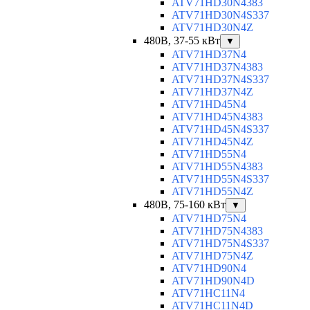
ATV71HD30N4383
ATV71HD30N4S337
ATV71HD30N4Z
480В, 37-55 кВт
▼
ATV71HD37N4
ATV71HD37N4383
ATV71HD37N4S337
ATV71HD37N4Z
ATV71HD45N4
ATV71HD45N4383
ATV71HD45N4S337
ATV71HD45N4Z
ATV71HD55N4
ATV71HD55N4383
ATV71HD55N4S337
ATV71HD55N4Z
480В, 75-160 кВт
▼
ATV71HD75N4
ATV71HD75N4383
ATV71HD75N4S337
ATV71HD75N4Z
ATV71HD90N4
ATV71HD90N4D
ATV71HC11N4
ATV71HC11N4D