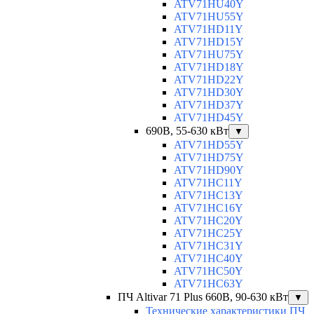
ATV71HU40Y
ATV71HU55Y
ATV71HD11Y
ATV71HD15Y
ATV71HU75Y
ATV71HD18Y
ATV71HD22Y
ATV71HD30Y
ATV71HD37Y
ATV71HD45Y
690В, 55-630 кВт
▼
ATV71HD55Y
ATV71HD75Y
ATV71HD90Y
ATV71HC11Y
ATV71HC13Y
ATV71HC16Y
ATV71HC20Y
ATV71HC25Y
ATV71HC31Y
ATV71HC40Y
ATV71HC50Y
ATV71HC63Y
ПЧ Altivar 71 Plus 660В, 90-630 кВт
▼
Технические характеристики ПЧ