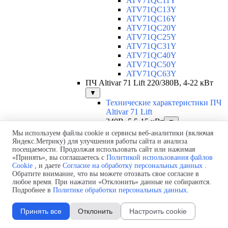
ATV71QC11Y
ATV71QC13Y
ATV71QC16Y
ATV71QC20Y
ATV71QC25Y
ATV71QC31Y
ATV71QC40Y
ATV71QC50Y
ATV71QC63Y
ПЧ Altivar 71 Lift 220/380В, 4-22 кВт
▼
Технические характеристики ПЧ
Altivar 71 Lift
240В, 5,5-15 кВт
▼
ATV71LD27M3Z
Мы используем файлы cookie и сервисы веб-аналитики (включая
ATV71LD33M3Z
Яндекс.Метрику) для улучшения работы сайта и анализа
посещаемости. Продолжая использовать сайт или нажимая
ATV71LD54M3Z
«Принять», вы соглашаетесь с
Политикой использования файлов
ATV71LD66M3Z
Cookie
, и даете
Согласие на обработку персональных данных
.
480В, 4-22 кВт
▼
Обратите внимание, что вы можете отозвать свое согласие в
ATV71LD10N4Z
любое время. При нажатии «Отклонить» данные не собираются.
ATV71LD14N4Z
Подробнее в
Политике обработки персональных данных
.
ATV71LD17N4Z
ATV71LD27N4Z
Принять все
Отклонить
Настроить cookie
ATV71LD33N4Z
ATV71LD48N4Z