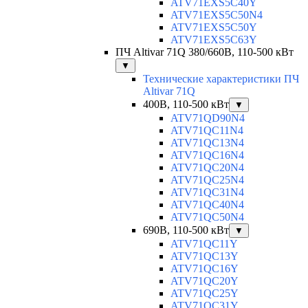
ATV71EXS5C40Y
ATV71EXS5C50N4
ATV71EXS5C50Y
ATV71EXS5C63Y
ПЧ Altivar 71Q 380/660В, 110-500 кВт
▼
Технические характеристики ПЧ
Altivar 71Q
400В, 110-500 кВт
▼
ATV71QD90N4
ATV71QC11N4
ATV71QC13N4
ATV71QC16N4
ATV71QC20N4
ATV71QC25N4
ATV71QC31N4
ATV71QC40N4
ATV71QC50N4
690В, 110-500 кВт
▼
ATV71QC11Y
ATV71QC13Y
ATV71QC16Y
ATV71QC20Y
ATV71QC25Y
ATV71QC31Y