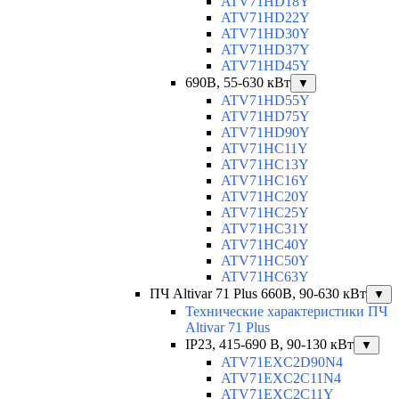
ATV71HD18Y
ATV71HD22Y
ATV71HD30Y
ATV71HD37Y
ATV71HD45Y
690В, 55-630 кВт
▼
ATV71HD55Y
ATV71HD75Y
ATV71HD90Y
ATV71HC11Y
ATV71HC13Y
ATV71HC16Y
ATV71HC20Y
ATV71HC25Y
ATV71HC31Y
ATV71HC40Y
ATV71HC50Y
ATV71HC63Y
ПЧ Altivar 71 Plus 660В, 90-630 кВт
▼
Технические характеристики ПЧ
Altivar 71 Plus
IP23, 415-690 B, 90-130 кВт
▼
ATV71EXC2D90N4
ATV71EXC2C11N4
ATV71EXC2C11Y