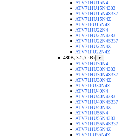
ATV71HU15N4
ATV71HU15N4383
ATV71HU15N4S337
ATV71HU15N4Z
ATV71PU15N4Z
ATV71HU22N4
ATV71HU22N4383
ATV71HU22N4S337
ATV71HU22N4Z
ATV71PU22N4Z
480В, 3-5,5 кВт
▼
ATV71HU30N4
ATV71HU30N4383
ATV71HU30N4S337
ATV71HU30N4Z
ATV71PU30N4Z
ATV71HU40N4
ATV71HU40N4383
ATV71HU40N4S337
ATV71HU40N4Z
ATV71HU55N4
ATV71HU55N4383
ATV71HU55N4S337
ATV71HU55N4Z
ATV71PU55N4Z