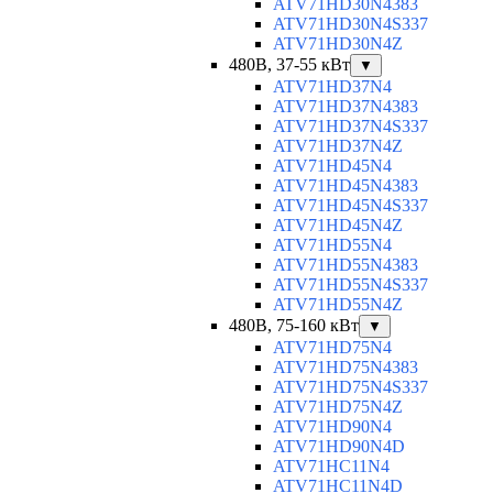
ATV71HD30N4383
ATV71HD30N4S337
ATV71HD30N4Z
480В, 37-55 кВт
▼
ATV71HD37N4
ATV71HD37N4383
ATV71HD37N4S337
ATV71HD37N4Z
ATV71HD45N4
ATV71HD45N4383
ATV71HD45N4S337
ATV71HD45N4Z
ATV71HD55N4
ATV71HD55N4383
ATV71HD55N4S337
ATV71HD55N4Z
480В, 75-160 кВт
▼
ATV71HD75N4
ATV71HD75N4383
ATV71HD75N4S337
ATV71HD75N4Z
ATV71HD90N4
ATV71HD90N4D
ATV71HC11N4
ATV71HC11N4D