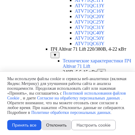
ATV71QC11Y
ATV71QC13Y
ATV71QC16Y
ATV71QC20Y
ATV71QC25Y
ATV71QC31Y
ATV71QC40Y
ATV71QC50Y
ATV71QC63Y
ПЧ Altivar 71 Lift 220/380В, 4-22 кВт
▼
Технические характеристики ПЧ
Altivar 71 Lift
240В, 5,5-15 кВт
▼
ATV71LD27M3Z
Мы используем файлы cookie и сервисы веб-аналитики (включая
ATV71LD33M3Z
Яндекс.Метрику) для улучшения работы сайта и анализа
посещаемости. Продолжая использовать сайт или нажимая
ATV71LD54M3Z
«Принять», вы соглашаетесь с
Политикой использования файлов
ATV71LD66M3Z
Cookie
, и даете
Согласие на обработку персональных данных
.
480В, 4-22 кВт
▼
Обратите внимание, что вы можете отозвать свое согласие в
ATV71LD10N4Z
любое время. При нажатии «Отклонить» данные не собираются.
ATV71LD14N4Z
Подробнее в
Политике обработки персональных данных
.
ATV71LD17N4Z
ATV71LD27N4Z
Принять все
Отклонить
Настроить cookie
ATV71LD33N4Z
ATV71LD48N4Z