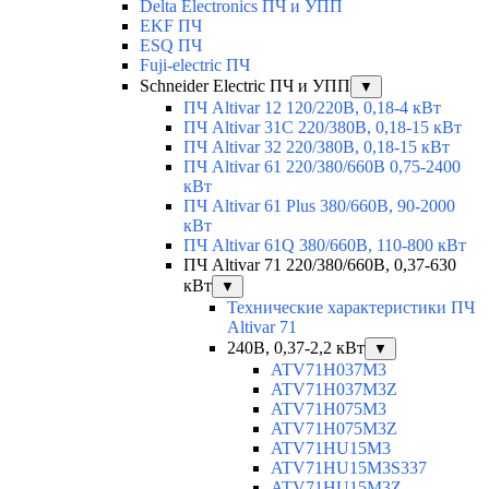
Delta Electronics ПЧ и УПП
EKF ПЧ
ESQ ПЧ
Fuji-electric ПЧ
Schneider Electric ПЧ и УПП
▼
ПЧ Altivar 12 120/220В, 0,18-4 кВт
ПЧ Altivar 31C 220/380В, 0,18-15 кВт
ПЧ Altivar 32 220/380В, 0,18-15 кВт
ПЧ Altivar 61 220/380/660В 0,75-2400
кВт
ПЧ Altivar 61 Plus 380/660В, 90-2000
кВт
ПЧ Altivar 61Q 380/660В, 110-800 кВт
ПЧ Altivar 71 220/380/660В, 0,37-630
кВт
▼
Технические характеристики ПЧ
Altivar 71
240В, 0,37-2,2 кВт
▼
ATV71H037M3
ATV71H037M3Z
ATV71H075M3
ATV71H075M3Z
ATV71HU15M3
ATV71HU15M3S337
ATV71HU15M3Z