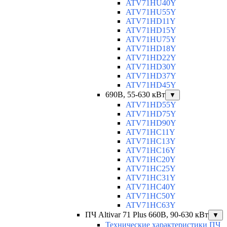
ATV71HU40Y
ATV71HU55Y
ATV71HD11Y
ATV71HD15Y
ATV71HU75Y
ATV71HD18Y
ATV71HD22Y
ATV71HD30Y
ATV71HD37Y
ATV71HD45Y
690В, 55-630 кВт
▼
ATV71HD55Y
ATV71HD75Y
ATV71HD90Y
ATV71HC11Y
ATV71HC13Y
ATV71HC16Y
ATV71HC20Y
ATV71HC25Y
ATV71HC31Y
ATV71HC40Y
ATV71HC50Y
ATV71HC63Y
ПЧ Altivar 71 Plus 660В, 90-630 кВт
▼
Технические характеристики ПЧ