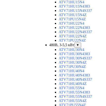
ATV71HU15N4
ATV71HU15N4383
ATV71HU15N4S337
ATV71HU15N4Z
ATV71PU15N4Z
ATV71HU22N4
ATV71HU22N4383
ATV71HU22N4S337
ATV71HU22N4Z
ATV71PU22N4Z
480В, 3-5,5 кВт
▼
ATV71HU30N4
ATV71HU30N4383
ATV71HU30N4S337
ATV71HU30N4Z
ATV71PU30N4Z
ATV71HU40N4
ATV71HU40N4383
ATV71HU40N4S337
ATV71HU40N4Z
ATV71HU55N4
ATV71HU55N4383
ATV71HU55N4S337
ATV71HU55N4Z
ATV71PU55N4Z