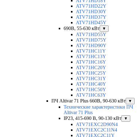
ATV71HD18Y
ATV71HD22Y
ATV71HD30Y
ATV71HD37Y
ATV71HD45Y
690В, 55-630 кВт
▼
ATV71HD55Y
ATV71HD75Y
ATV71HD90Y
ATV71HC11Y
ATV71HC13Y
ATV71HC16Y
ATV71HC20Y
ATV71HC25Y
ATV71HC31Y
ATV71HC40Y
ATV71HC50Y
ATV71HC63Y
ПЧ Altivar 71 Plus 660В, 90-630 кВт
▼
Технические характеристики ПЧ
Altivar 71 Plus
IP23, 415-690 B, 90-130 кВт
▼
ATV71EXC2D90N4
ATV71EXC2C11N4
ATV71EXC2C11Y