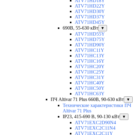
ATV71HD18Y
ATV71HD22Y
ATV71HD30Y
ATV71HD37Y
ATV71HD45Y
690В, 55-630 кВт
▼
ATV71HD55Y
ATV71HD75Y
ATV71HD90Y
ATV71HC11Y
ATV71HC13Y
ATV71HC16Y
ATV71HC20Y
ATV71HC25Y
ATV71HC31Y
ATV71HC40Y
ATV71HC50Y
ATV71HC63Y
ПЧ Altivar 71 Plus 660В, 90-630 кВт
▼
Технические характеристики ПЧ
Altivar 71 Plus
IP23, 415-690 B, 90-130 кВт
▼
ATV71EXC2D90N4
ATV71EXC2C11N4
ATV71EXC2C11Y