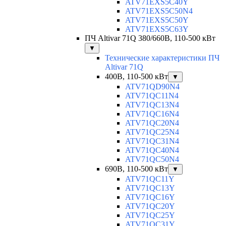
ATV71EXS5C40Y
ATV71EXS5C50N4
ATV71EXS5C50Y
ATV71EXS5C63Y
ПЧ Altivar 71Q 380/660В, 110-500 кВт
▼
Технические характеристики ПЧ
Altivar 71Q
400В, 110-500 кВт
▼
ATV71QD90N4
ATV71QC11N4
ATV71QC13N4
ATV71QC16N4
ATV71QC20N4
ATV71QC25N4
ATV71QC31N4
ATV71QC40N4
ATV71QC50N4
690В, 110-500 кВт
▼
ATV71QC11Y
ATV71QC13Y
ATV71QC16Y
ATV71QC20Y
ATV71QC25Y
ATV71QC31Y