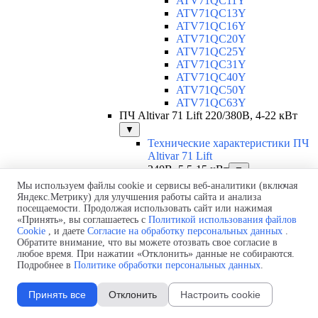
ATV71QC11Y
ATV71QC13Y
ATV71QC16Y
ATV71QC20Y
ATV71QC25Y
ATV71QC31Y
ATV71QC40Y
ATV71QC50Y
ATV71QC63Y
ПЧ Altivar 71 Lift 220/380В, 4-22 кВт
▼
Технические характеристики ПЧ
Altivar 71 Lift
240В, 5,5-15 кВт
▼
ATV71LD27M3Z
Мы используем файлы cookie и сервисы веб-аналитики (включая
ATV71LD33M3Z
Яндекс.Метрику) для улучшения работы сайта и анализа
посещаемости. Продолжая использовать сайт или нажимая
ATV71LD54M3Z
«Принять», вы соглашаетесь с
Политикой использования файлов
ATV71LD66M3Z
Cookie
, и даете
Согласие на обработку персональных данных
.
480В, 4-22 кВт
▼
Обратите внимание, что вы можете отозвать свое согласие в
ATV71LD10N4Z
любое время. При нажатии «Отклонить» данные не собираются.
ATV71LD14N4Z
Подробнее в
Политике обработки персональных данных
.
ATV71LD17N4Z
ATV71LD27N4Z
Принять все
Отклонить
Настроить cookie
ATV71LD33N4Z
ATV71LD48N4Z