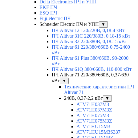
Delta Electronics ПЧ и УПП
EKF ПЧ
ESQ ПЧ
Fuji-electric ПЧ
Schneider Electric ПЧ и УПП
▼
ПЧ Altivar 12 120/220В, 0,18-4 кВт
ПЧ Altivar 31C 220/380В, 0,18-15 кВт
ПЧ Altivar 32 220/380В, 0,18-15 кВт
ПЧ Altivar 61 220/380/660В 0,75-2400
кВт
ПЧ Altivar 61 Plus 380/660В, 90-2000
кВт
ПЧ Altivar 61Q 380/660В, 110-800 кВт
ПЧ Altivar 71 220/380/660В, 0,37-630
кВт
▼
Технические характеристики ПЧ
Altivar 71
240В, 0,37-2,2 кВт
▼
ATV71H037M3
ATV71H037M3Z
ATV71H075M3
ATV71H075M3Z
ATV71HU15M3
ATV71HU15M3S337
ATV71HU15M3Z