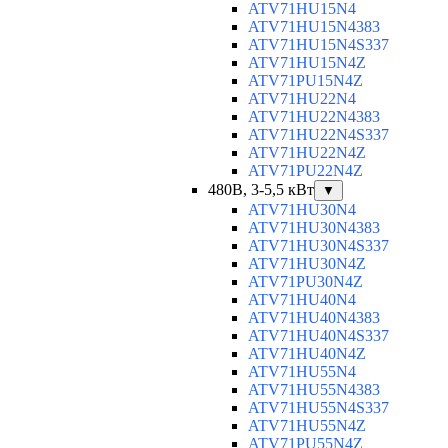
ATV71HU15N4
ATV71HU15N4383
ATV71HU15N4S337
ATV71HU15N4Z
ATV71PU15N4Z
ATV71HU22N4
ATV71HU22N4383
ATV71HU22N4S337
ATV71HU22N4Z
ATV71PU22N4Z
480В, 3-5,5 кВт
▼
ATV71HU30N4
ATV71HU30N4383
ATV71HU30N4S337
ATV71HU30N4Z
ATV71PU30N4Z
ATV71HU40N4
ATV71HU40N4383
ATV71HU40N4S337
ATV71HU40N4Z
ATV71HU55N4
ATV71HU55N4383
ATV71HU55N4S337
ATV71HU55N4Z
ATV71PU55N4Z