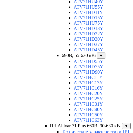
ATV71HU40Y
ATV71HU55Y
ATV71HD11Y
ATV71HD15Y
ATV71HU75Y
ATV71HD18Y
ATV71HD22Y
ATV71HD30Y
ATV71HD37Y
ATV71HD45Y
690В, 55-630 кВт
▼
ATV71HD55Y
ATV71HD75Y
ATV71HD90Y
ATV71HC11Y
ATV71HC13Y
ATV71HC16Y
ATV71HC20Y
ATV71HC25Y
ATV71HC31Y
ATV71HC40Y
ATV71HC50Y
ATV71HC63Y
ПЧ Altivar 71 Plus 660В, 90-630 кВт
▼
Технические характеристики ПЧ