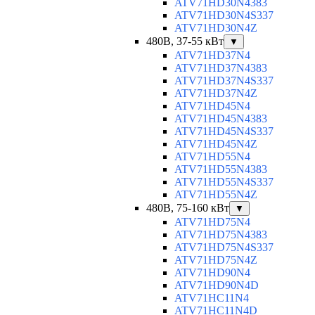
ATV71HD30N4383
ATV71HD30N4S337
ATV71HD30N4Z
480В, 37-55 кВт
▼
ATV71HD37N4
ATV71HD37N4383
ATV71HD37N4S337
ATV71HD37N4Z
ATV71HD45N4
ATV71HD45N4383
ATV71HD45N4S337
ATV71HD45N4Z
ATV71HD55N4
ATV71HD55N4383
ATV71HD55N4S337
ATV71HD55N4Z
480В, 75-160 кВт
▼
ATV71HD75N4
ATV71HD75N4383
ATV71HD75N4S337
ATV71HD75N4Z
ATV71HD90N4
ATV71HD90N4D
ATV71HC11N4
ATV71HC11N4D