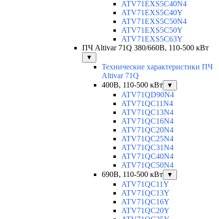
ATV71EXS5C40N4
ATV71EXS5C40Y
ATV71EXS5C50N4
ATV71EXS5C50Y
ATV71EXS5C63Y
ПЧ Altivar 71Q 380/660В, 110-500 кВт
▼
Технические характеристики ПЧ
Altivar 71Q
400В, 110-500 кВт
▼
ATV71QD90N4
ATV71QC11N4
ATV71QC13N4
ATV71QC16N4
ATV71QC20N4
ATV71QC25N4
ATV71QC31N4
ATV71QC40N4
ATV71QC50N4
690В, 110-500 кВт
▼
ATV71QC11Y
ATV71QC13Y
ATV71QC16Y
ATV71QC20Y