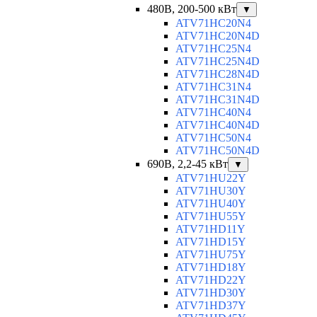
480В, 200-500 кВт
▼
ATV71HC20N4
ATV71HC20N4D
ATV71HC25N4
ATV71HC25N4D
ATV71HC28N4D
ATV71HC31N4
ATV71HC31N4D
ATV71HC40N4
ATV71HC40N4D
ATV71HC50N4
ATV71HC50N4D
690В, 2,2-45 кВт
▼
ATV71HU22Y
ATV71HU30Y
ATV71HU40Y
ATV71HU55Y
ATV71HD11Y
ATV71HD15Y
ATV71HU75Y
ATV71HD18Y
ATV71HD22Y
ATV71HD30Y
ATV71HD37Y