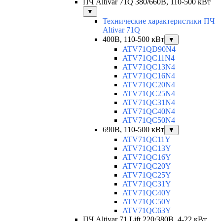
ПЧ Altivar 71Q 380/660В, 110-500 кВт
▼
Технические характеристики ПЧ
Altivar 71Q
400В, 110-500 кВт
▼
ATV71QD90N4
ATV71QC11N4
ATV71QC13N4
ATV71QC16N4
ATV71QC20N4
ATV71QC25N4
ATV71QC31N4
ATV71QC40N4
ATV71QC50N4
690В, 110-500 кВт
▼
ATV71QC11Y
ATV71QC13Y
ATV71QC16Y
ATV71QC20Y
ATV71QC25Y
ATV71QC31Y
ATV71QC40Y
ATV71QC50Y
ATV71QC63Y
ПЧ Altivar 71 Lift 220/380В, 4-22 кВт