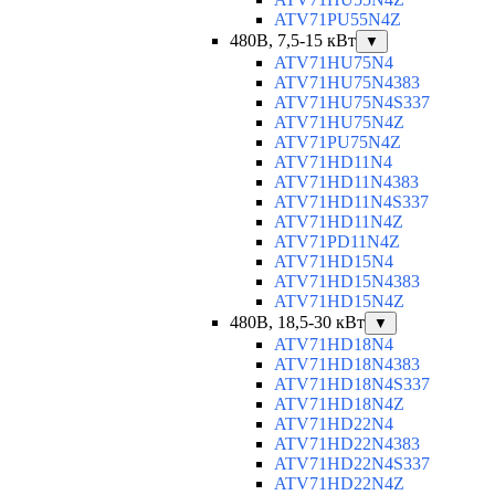
ATV71PU55N4Z
480В, 7,5-15 кВт
▼
ATV71HU75N4
ATV71HU75N4383
ATV71HU75N4S337
ATV71HU75N4Z
ATV71PU75N4Z
ATV71HD11N4
ATV71HD11N4383
ATV71HD11N4S337
ATV71HD11N4Z
ATV71PD11N4Z
ATV71HD15N4
ATV71HD15N4383
ATV71HD15N4Z
480В, 18,5-30 кВт
▼
ATV71HD18N4
ATV71HD18N4383
ATV71HD18N4S337
ATV71HD18N4Z
ATV71HD22N4
ATV71HD22N4383
ATV71HD22N4S337
ATV71HD22N4Z