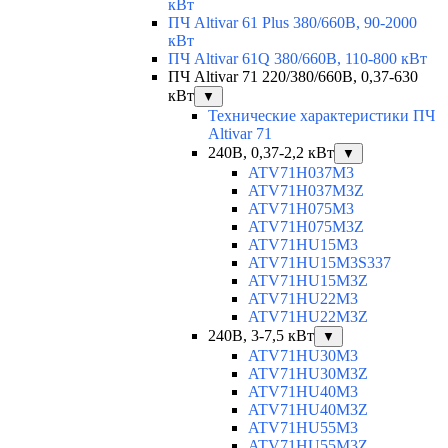
кВт
ПЧ Altivar 61 Plus 380/660В, 90-2000
кВт
ПЧ Altivar 61Q 380/660В, 110-800 кВт
ПЧ Altivar 71 220/380/660В, 0,37-630
кВт
▼
Технические характеристики ПЧ
Altivar 71
240В, 0,37-2,2 кВт
▼
ATV71H037M3
ATV71H037M3Z
ATV71H075M3
ATV71H075M3Z
ATV71HU15M3
ATV71HU15M3S337
ATV71HU15M3Z
ATV71HU22M3
ATV71HU22M3Z
240В, 3-7,5 кВт
▼
ATV71HU30M3
ATV71HU30M3Z
ATV71HU40M3
ATV71HU40M3Z
ATV71HU55M3
ATV71HU55M3Z