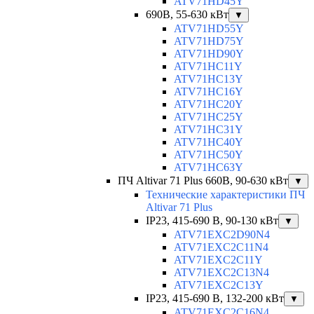
ATV71HD45Y
690В, 55-630 кВт
▼
ATV71HD55Y
ATV71HD75Y
ATV71HD90Y
ATV71HC11Y
ATV71HC13Y
ATV71HC16Y
ATV71HC20Y
ATV71HC25Y
ATV71HC31Y
ATV71HC40Y
ATV71HC50Y
ATV71HC63Y
ПЧ Altivar 71 Plus 660В, 90-630 кВт
▼
Технические характеристики ПЧ
Altivar 71 Plus
IP23, 415-690 B, 90-130 кВт
▼
ATV71EXC2D90N4
ATV71EXC2C11N4
ATV71EXC2C11Y
ATV71EXC2C13N4
ATV71EXC2C13Y
IP23, 415-690 B, 132-200 кВт
▼
ATV71EXC2C16N4