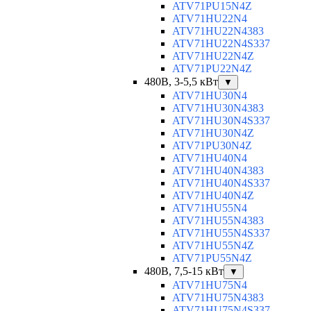
ATV71PU15N4Z
ATV71HU22N4
ATV71HU22N4383
ATV71HU22N4S337
ATV71HU22N4Z
ATV71PU22N4Z
480В, 3-5,5 кВт
▼
ATV71HU30N4
ATV71HU30N4383
ATV71HU30N4S337
ATV71HU30N4Z
ATV71PU30N4Z
ATV71HU40N4
ATV71HU40N4383
ATV71HU40N4S337
ATV71HU40N4Z
ATV71HU55N4
ATV71HU55N4383
ATV71HU55N4S337
ATV71HU55N4Z
ATV71PU55N4Z
480В, 7,5-15 кВт
▼
ATV71HU75N4
ATV71HU75N4383
ATV71HU75N4S337