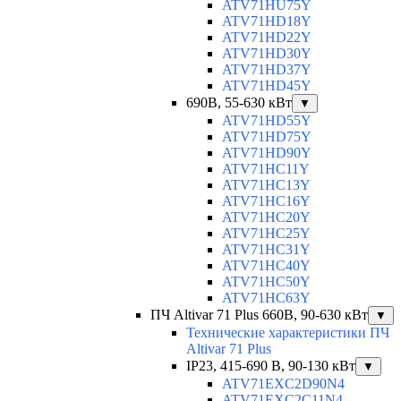
ATV71HU75Y
ATV71HD18Y
ATV71HD22Y
ATV71HD30Y
ATV71HD37Y
ATV71HD45Y
690В, 55-630 кВт
▼
ATV71HD55Y
ATV71HD75Y
ATV71HD90Y
ATV71HC11Y
ATV71HC13Y
ATV71HC16Y
ATV71HC20Y
ATV71HC25Y
ATV71HC31Y
ATV71HC40Y
ATV71HC50Y
ATV71HC63Y
ПЧ Altivar 71 Plus 660В, 90-630 кВт
▼
Технические характеристики ПЧ
Altivar 71 Plus
IP23, 415-690 B, 90-130 кВт
▼
ATV71EXC2D90N4
ATV71EXC2C11N4