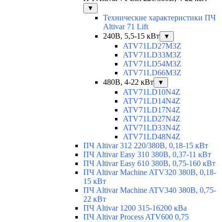
▼
Технические характеристики ПЧ
Altivar 71 Lift
240В, 5,5-15 кВт
▼
ATV71LD27M3Z
ATV71LD33M3Z
ATV71LD54M3Z
ATV71LD66M3Z
480В, 4-22 кВт
▼
ATV71LD10N4Z
ATV71LD14N4Z
ATV71LD17N4Z
ATV71LD27N4Z
ATV71LD33N4Z
ATV71LD48N4Z
ПЧ Altivar 312 220/380В, 0,18-15 кВт
ПЧ Altivar Easy 310 380В, 0,37-11 кВт
ПЧ Altivar Easy 610 380В, 0,75-160 кВт
ПЧ Altivar Machine ATV320 380В, 0,18-
15 кВт
ПЧ Altivar Machine ATV340 380В, 0,75-
22 кВт
ПЧ Altivar 1200 315-16200 кВа
ПЧ Altivar Process ATV600 0,75