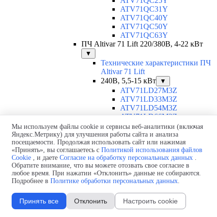
ATV71QC25Y
ATV71QC31Y
ATV71QC40Y
ATV71QC50Y
ATV71QC63Y
ПЧ Altivar 71 Lift 220/380В, 4-22 кВт
▼
Технические характеристики ПЧ
Altivar 71 Lift
240В, 5,5-15 кВт
▼
ATV71LD27M3Z
ATV71LD33M3Z
ATV71LD54M3Z
ATV71LD66M3Z
480В, 4-22 кВт
▼
Мы используем файлы cookie и сервисы веб-аналитики (включая
Яндекс.Метрику) для улучшения работы сайта и анализа
ATV71LD10N4Z
посещаемости. Продолжая использовать сайт или нажимая
ATV71LD14N4Z
«Принять», вы соглашаетесь с
Политикой использования файлов
ATV71LD17N4Z
Cookie
, и даете
Согласие на обработку персональных данных
.
ATV71LD27N4Z
Обратите внимание, что вы можете отозвать свое согласие в
ATV71LD33N4Z
любое время. При нажатии «Отклонить» данные не собираются.
ATV71LD48N4Z
Подробнее в
Политике обработки персональных данных
.
ПЧ Altivar 312 220/380В, 0,18-15 кВт
ПЧ Altivar Easy 310 380В, 0,37-11 кВт
Принять все
Отклонить
Настроить cookie
ПЧ Altivar Easy 610 380В, 0,75-160 кВт
ПЧ Altivar Machine ATV320 380В, 0,18-