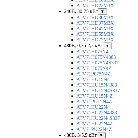
ATV71HD22M3X
240В, 30-75 кВт
▼
ATV71HD30M3X
ATV71HD37M3X
ATV71HD45M3X
ATV71HD55M3X
ATV71HD75M3X
480В, 0,75-2,2 кВт
▼
ATV71H075N4
ATV71H075N4383
ATV71H075N4S337
ATV71H075N4Z
ATV71P075N4Z
ATV71HU15N4
ATV71HU15N4383
ATV71HU15N4S337
ATV71HU15N4Z
ATV71PU15N4Z
ATV71HU22N4
ATV71HU22N4383
ATV71HU22N4S337
ATV71HU22N4Z
ATV71PU22N4Z
480В, 3-5,5 кВт
▼