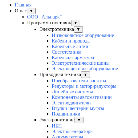
Главная
О нас
▼
ООО "Альпарк"
Программа поставок
▼
Электротехника
▼
Низковольтное оборудование
Кабели и провода
Кабельные лотки
Светотехника
Кабельная арматура
Электротехнические шины
Электрощитовое оборудование
Приводная техника
▼
Преобразователи частоты
Редукторы и мотор-редукторы
Линейные системы
Компоненты автоматизации
Электродвигатели
Втулки шестерни муфты
Подшипники
Электропитание
▼
ИБП
Электрогенераторы
Аккумуляторы