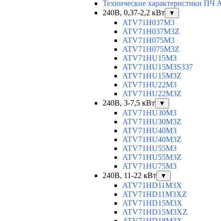
Технические характеристики ПЧ Al
240В, 0,37-2,2 кВт
▼
ATV71H037M3
ATV71H037M3Z
ATV71H075M3
ATV71H075M3Z
ATV71HU15M3
ATV71HU15M3S337
ATV71HU15M3Z
ATV71HU22M3
ATV71HU22M3Z
240В, 3-7,5 кВт
▼
ATV71HU30M3
ATV71HU30M3Z
ATV71HU40M3
ATV71HU40M3Z
ATV71HU55M3
ATV71HU55M3Z
ATV71HU75M3
240В, 11-22 кВт
▼
ATV71HD11M3X
ATV71HD11M3XZ
ATV71HD15M3X
ATV71HD15M3XZ
ATV71HD18M3X