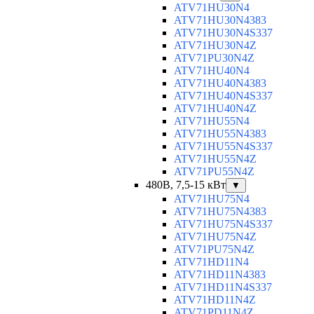
ATV71HU30N4
ATV71HU30N4383
ATV71HU30N4S337
ATV71HU30N4Z
ATV71PU30N4Z
ATV71HU40N4
ATV71HU40N4383
ATV71HU40N4S337
ATV71HU40N4Z
ATV71HU55N4
ATV71HU55N4383
ATV71HU55N4S337
ATV71HU55N4Z
ATV71PU55N4Z
480В, 7,5-15 кВт
▼
ATV71HU75N4
ATV71HU75N4383
ATV71HU75N4S337
ATV71HU75N4Z
ATV71PU75N4Z
ATV71HD11N4
ATV71HD11N4383
ATV71HD11N4S337
ATV71HD11N4Z
ATV71PD11N4Z